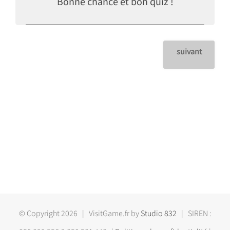
Bonne chance et bon quiz !
suivant
© Copyright
2026 | VisitGame.fr by
Studio 832
| SIREN :