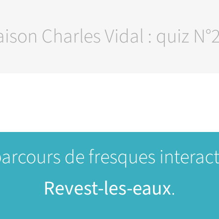
ison Charles Vidal : quiz N°
parcours de fresques interac
Revest-les-eaux
.