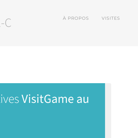
2-C
À PROPOS
VISITES
tives
VisitGame au