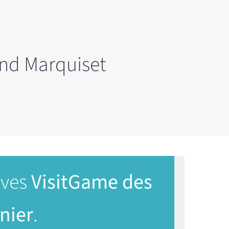
and Marquiset
ives
VisitGame des
nier
.